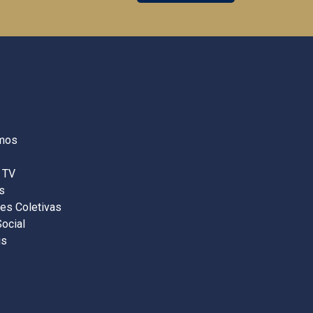
mos
 TV
s
es Coletivas
Social
is