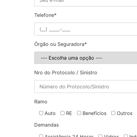
Telefone*
Órgão ou Seguradora*
Nro do Protocolo / Sinistro
Ramo
Auto
RE
Benefícios
Outros
Demandas
Assistência 24 Horas
Vidros
Ind