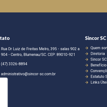
tato
Sincor SC
Quem so
Rua Dr Luiz de Freitas Melro, 395 - salas 902 a
Diretoria
904 - Centro, Blumenau/SC. CEP: 89010-921
Sincor SC
(47) 3326-8894
Benefício
Convençõ
administrativo@sincor-sc.com.br
Estatuto 
Links Úte